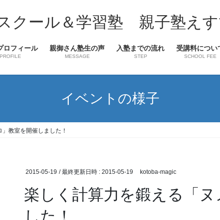
スクール＆学習塾 親子塾えす
プロフィール
親御さん塾生の声
入塾までの流れ
受講料につい
PROFILE
MESSAGE
STEP
SCHOOL FEE
イベントの様子
ロ」教室を開催しました！
2015-05-19
/ 最終更新日時 :
2015-05-19
kotoba-magic
楽しく計算力を鍛える「ヌ
した！