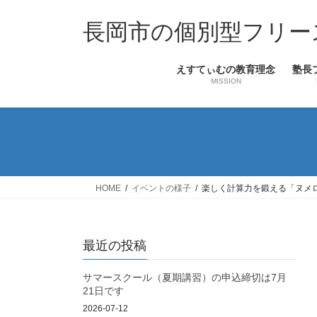
コ
ナ
ン
ビ
長岡市の個別型フリー
テ
ゲ
ン
ー
えすてぃむの教育理念
塾長
ツ
シ
MISSION
へ
ョ
ス
ン
キ
に
ッ
移
プ
動
HOME
イベントの様子
楽しく計算力を鍛える「ヌメ
最近の投稿
サマースクール（夏期講習）の申込締切は7月
21日です
2026-07-12