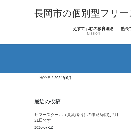
コ
ナ
ン
ビ
長岡市の個別型フリー
テ
ゲ
ン
ー
えすてぃむの教育理念
塾長
ツ
シ
MISSION
へ
ョ
ス
ン
キ
に
ッ
移
プ
動
HOME
2024年6月
最近の投稿
サマースクール（夏期講習）の申込締切は7月
21日です
2026-07-12