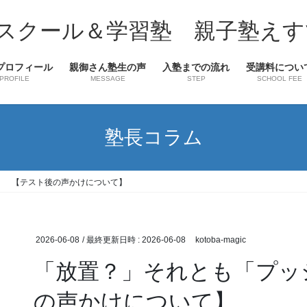
スクール＆学習塾 親子塾えす
プロフィール
親御さん塾生の声
入塾までの流れ
受講料につい
PROFILE
MESSAGE
STEP
SCHOOL FEE
塾長コラム
」 【テスト後の声かけについて】
2026-06-08
/ 最終更新日時 :
2026-06-08
kotoba-magic
「放置？」それとも「プッ
の声かけについて】