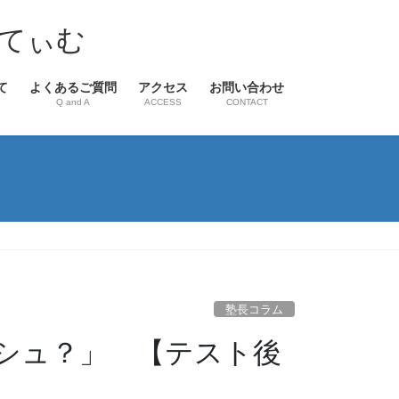
てぃむ
て
よくあるご質問
アクセス
お問い合わせ
Q and A
ACCESS
CONTACT
塾長コラム
シュ？」 【テスト後