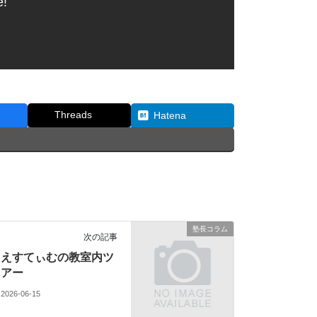
e!
Threads
Hatena
塾長コラム
次の記事
えすてぃむの教室内ツ
アー
2026-06-15