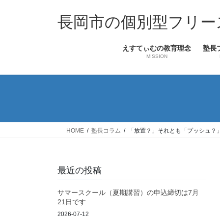
コ
ナ
ン
ビ
長岡市の個別型フリー
テ
ゲ
ン
ー
えすてぃむの教育理念
塾長
ツ
シ
MISSION
へ
ョ
ス
ン
キ
に
ッ
移
プ
動
HOME
塾長コラム
「放置？」それとも「プッシュ？
最近の投稿
サマースクール（夏期講習）の申込締切は7月
21日です
2026-07-12