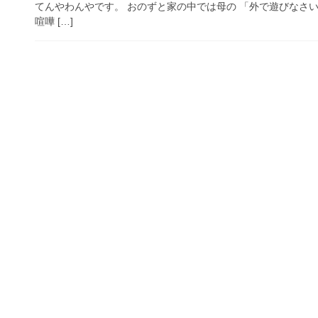
てんやわんやです。 おのずと家の中では母の 「外で遊びなさ
喧嘩 […]