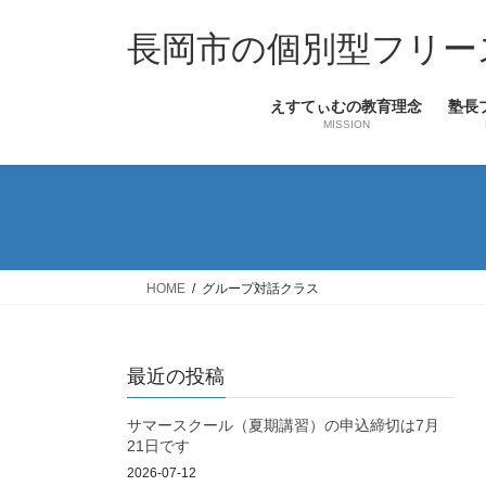
コ
ナ
ン
ビ
長岡市の個別型フリー
テ
ゲ
ン
ー
えすてぃむの教育理念
塾長
ツ
シ
MISSION
へ
ョ
ス
ン
キ
に
ッ
移
プ
動
HOME
グループ対話クラス
最近の投稿
サマースクール（夏期講習）の申込締切は7月
21日です
2026-07-12