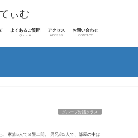
てぃむ
て
よくあるご質問
アクセス
お問い合わせ
Q and A
ACCESS
CONTACT
グループ対話クラス
？
。 家族5人で８畳二間。 男兄弟3人で、部屋の中は