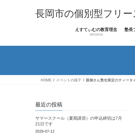
コ
ナ
ン
ビ
長岡市の個別型フリー
テ
ゲ
ン
ー
えすてぃむの教育理念
塾長
ツ
シ
MISSION
へ
ョ
ス
ン
キ
に
ッ
移
プ
動
HOME
イベントの様子
親御さん塾生限定のティータ
最近の投稿
サマースクール（夏期講習）の申込締切は7月
21日です
2026-07-12