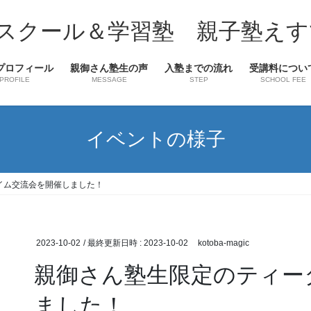
スクール＆学習塾 親子塾えす
プロフィール
親御さん塾生の声
入塾までの流れ
受講料につい
PROFILE
MESSAGE
STEP
SCHOOL FEE
イベントの様子
イム交流会を開催しました！
2023-10-02
/ 最終更新日時 :
2023-10-02
kotoba-magic
親御さん塾生限定のティー
ました！